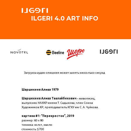
ILGERI 4.0 ART INFO
Загрузка аудио описания может занять несколько секунд
Шаршекеев Алмаз 1979
Шаршекеев Алмаз Таалайбекович
– живописец,
выпускник НАХКР имени Т. Садыкова, член Союза
Художников КР, преподаватель КГХУ им С. А. Чуйкова.
картина #1: “Перекресток”, 2019
размер: 60 х 80
техника: холст, масло
стоимость: $700