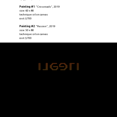
Painting #1
: “Crossroads", 2019
size: 60 x 80
technique: oil on canvas
cost: $700
Painting #2
: “Passion", 2019
size: 50 x 80
technique: oil on canvas
cost: $700