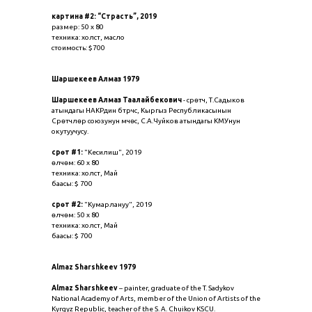
картина #2: “Страсть”, 2019
размер: 50 х 80
техника: холст, масло
стоимость: $700
Шаршекеев Алмаз 1979
Шаршекеев Алмаз Таалайбекович
- сүрөтчү, Т.Садыков
атындагы НАКРдин бүтүрүүчүсү, Кыргыз Республикасынын
Сүрөтчүлөр союзунун мүчөсү, С.А.Чуйков атындагы КМУнун
окутуучусу.
сүрөт #1:
"Кесилиш", 2019
өлчөмү: 60 х 80
техника: холст, Май
баасы: $ 700
сүрөт #2:
"Кумарлануу", 2019
өлчөмү: 50 х 80
техника: холст, Май
баасы: $ 700
Almaz Sharshkeev 1979
Almaz Sharshkeev
– painter, graduate of the T. Sadykov
National Academy of Arts, member of the Union of Artists of the
Kyrgyz Republic, teacher of the S. A. Chuikov KSCU.